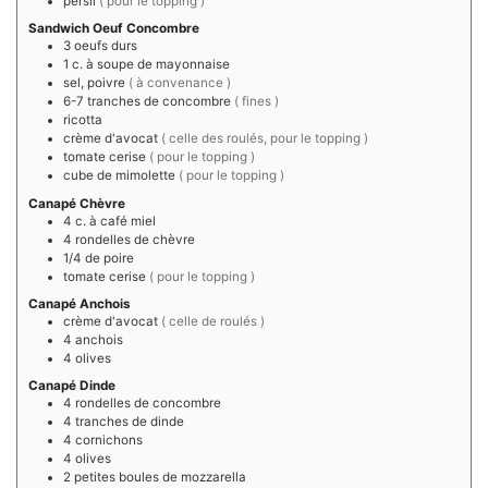
persil
( pour le topping )
Sandwich Oeuf Concombre
3
oeufs durs
1
c. à soupe de
mayonnaise
sel, poivre
( à convenance )
6-7
tranches de
concombre
( fines )
ricotta
crème d'avocat
( celle des roulés, pour le topping )
tomate cerise
( pour le topping )
cube de mimolette
( pour le topping )
Canapé Chèvre
4
c. à café
miel
4
rondelles de chèvre
1/4
de
poire
tomate cerise
( pour le topping )
Canapé Anchois
crème d'avocat
( celle de roulés )
4
anchois
4
olives
Canapé Dinde
4
rondelles de concombre
4
tranches de dinde
4
cornichons
4
olives
2
petites
boules de mozzarella