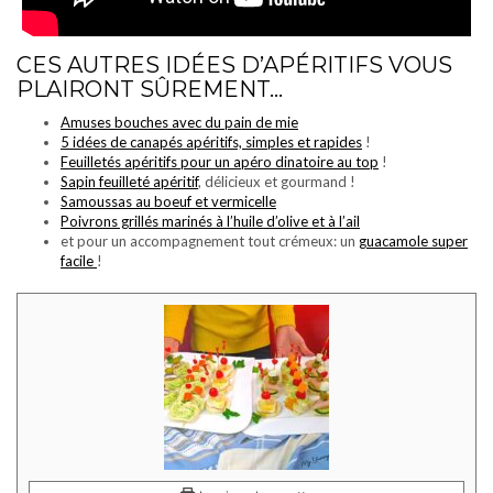
CES AUTRES IDÉES D’APÉRITIFS VOUS
PLAIRONT SÛREMENT…
Amuses bouches avec du pain de mie
5 idées de canapés apéritifs, simples et rapides
!
Feuilletés apéritifs pour un apéro dinatoire au top
!
Sapin feuilleté apéritif
, délicieux et gourmand !
Samoussas au boeuf et vermicelle
Poivrons grillés marinés à l’huile d’olive et à l’ail
et pour un accompagnement tout crémeux: un
guacamole super
facile
!