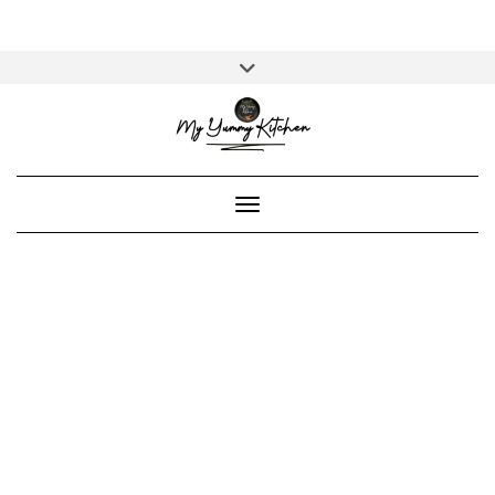
Skip
Toggle
ENGLISH
to
header
content
Toggle Navigation