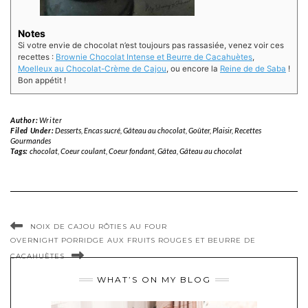
Notes
Si votre envie de chocolat n’est toujours pas rassasiée, venez voir ces
recettes :
Brownie Chocolat Intense et Beurre de Cacahuètes
,
Moelleux au Chocolat-Crème de Cajou
, ou encore la
Reine de de Saba
!
Bon appétit !
Author:
Writer
Filed Under:
Desserts
,
Encas sucré
,
Gâteau au chocolat
,
Goûter
,
Plaisir
,
Recettes
Gourmandes
Tags:
chocolat
,
Coeur coulant
,
Coeur fondant
,
Gâtea
,
Gâteau au chocolat
NOIX DE CAJOU RÔTIES AU FOUR
OVERNIGHT PORRIDGE AUX FRUITS ROUGES ET BEURRE DE
CACAHUÈTES
WHAT’S ON MY BLOG