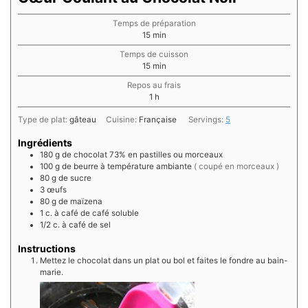
Temps de préparation
minutes
15
min
Temps de cuisson
minutes
15
min
Repos au frais
heure
1
h
Type de plat:
gâteau
Cuisine:
Française
Servings:
5
Ingrédients
180
g de
chocolat 73% en pastilles ou morceaux
100
g de
beurre à température ambiante
( coupé en morceaux )
80
g de
sucre
3
œufs
80
g de
maïzena
1
c. à café de
café soluble
1/2
c. à café de
sel
Instructions
Mettez le chocolat dans un plat ou bol et faites le fondre au bain-
marie.