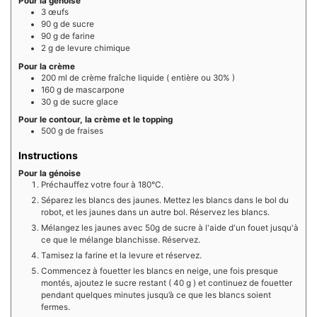
Pour la génoise
3
œufs
90
g de
sucre
90
g de
farine
2
g de
levure chimique
Pour la crème
200
ml de
crème fraîche liquide ( entière ou 30% )
160
g de
mascarpone
30
g de
sucre glace
Pour le contour, la crème et le topping
500
g de
fraises
Instructions
Pour la génoise
Préchauffez votre four à 180°C.
Séparez les blancs des jaunes. Mettez les blancs dans le bol du
robot, et les jaunes dans un autre bol. Réservez les blancs.
Mélangez les jaunes avec 50g de sucre à l'aide d'un fouet jusqu'à
ce que le mélange blanchisse. Réservez.
Tamisez la farine et la levure et réservez.
Commencez à fouetter les blancs en neige, une fois presque
montés, ajoutez le sucre restant ( 40 g ) et continuez de fouetter
pendant quelques minutes jusqu’à ce que les blancs soient
fermes.