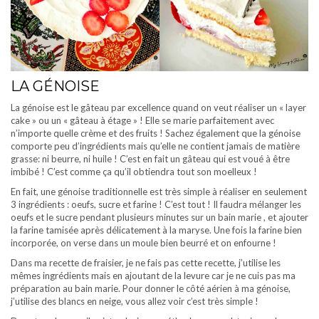
LA GÉNOISE
La génoise est le gâteau par excellence quand on veut réaliser un « layer
cake » ou un « gâteau à étage » ! Elle se marie parfaitement avec
n’importe quelle crème et des fruits ! Sachez également que la génoise
comporte peu d’ingrédients mais qu’elle ne contient jamais de matière
grasse: ni beurre, ni huile ! C’est en fait un gâteau qui est voué à être
imbibé ! C’est comme ça qu’il obtiendra tout son moelleux !
En fait, une génoise traditionnelle est très simple à réaliser en seulement
3 ingrédients : oeufs, sucre et farine ! C’est tout ! Il faudra mélanger les
oeufs et le sucre pendant plusieurs minutes sur un bain marie , et ajouter
la farine tamisée après délicatement à la maryse. Une fois la farine bien
incorporée, on verse dans un moule bien beurré et on enfourne !
Dans ma recette de fraisier, je ne fais pas cette recette, j’utilise les
mêmes ingrédients mais en ajoutant de la levure car je ne cuis pas ma
préparation au bain marie. Pour donner le côté aérien à ma génoise,
j’utilise des blancs en neige, vous allez voir c’est très simple !