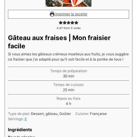
Imprimer la recette
4.67
from
3
votes
Gâteau aux fraises | Mon fraisier
facile
Si vous aimez les gâteaux crémeux moelleux aux fruits, je vous suggère
ce fraisier que j'ai adapté pour qu'il soit facile et à la portée de tous !
Temps de préparation
minutes
30
min
Temps de cuisson
minutes
25
min
Repos au frais
heures
4
h
Type de plat:
Dessert, gâteau, Goûter
Cuisine:
Française
Servings:
8
Ingrédients