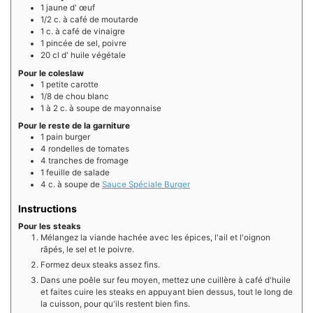
1
jaune d'
œuf
1/2
c. à café de
moutarde
1
c. à café de
vinaigre
1
pincée de
sel, poivre
20
cl d'
huile végétale
Pour le coleslaw
1
petite
carotte
1/8
de
chou blanc
1 à 2
c. à soupe de
mayonnaise
Pour le reste de la garniture
1
pain burger
4
rondelles de
tomates
4
tranches de
fromage
1
feuille de
salade
4
c. à soupe de
Sauce Spéciale Burger
Instructions
Pour les steaks
Mélangez la viande hachée avec les épices, l'ail et l'oignon
râpés, le sel et le poivre.
Formez deux steaks assez fins.
Dans une poêle sur feu moyen, mettez une cuillère à café d'huile
et faites cuire les steaks en appuyant bien dessus, tout le long de
la cuisson, pour qu'ils restent bien fins.