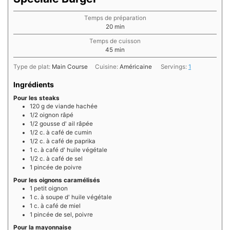
Temps de préparation
minutes
20
min
Temps de cuisson
minutes
45
min
Type de plat:
Main Course
Cuisine:
Américaine
Servings:
1
Ingrédients
Pour les steaks
120
g de
viande hachée
1/2
oignon râpé
1/2
gousse d'
ail râpée
1/2
c. à café de
cumin
1/2
c. à café de
paprika
1
c. à café d'
huile végétale
1/2
c. à café de
sel
1
pincée de
poivre
Pour les oignons caramélisés
1
petit
oignon
1
c. à soupe d'
huile végétale
1
c. à café de
miel
1
pincée de
sel, poivre
Pour la mayonnaise