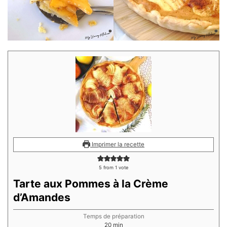
Imprimer la recette
5
from 1 vote
Tarte aux Pommes à la Crème
d’Amandes
Temps de préparation
minutes
20
min