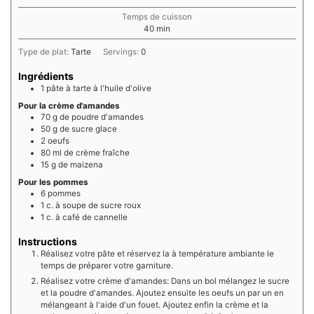
Temps de cuisson
minutes
40
min
Type de plat:
Tarte
Servings:
0
Ingrédients
1
pâte à tarte à l'huile d'olive
Pour la crème d'amandes
70
g de
poudre d'amandes
50
g de
sucre glace
2
oeufs
80
ml de
crème fraîche
15
g de
maizena
Pour les pommes
6
pommes
1
c. à soupe de
sucre roux
1
c. à café de
cannelle
Instructions
Réalisez votre pâte et réservez la à température ambiante le
temps de préparer votre garniture.
Réalisez votre crème d'amandes: Dans un bol mélangez le sucre
et la poudre d'amandes. Ajoutez ensuite les oeufs un par un en
mélangeant à l'aide d'un fouet. Ajoutez enfin la crème et la