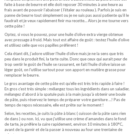
faite à base de beurre et elle doit reposer 30 minutes à une heure au
frais avant de pouvoir l’abaisser ( l’étaler au rouleau ). Parfois je suis en
panne de beurre tout simplement ou je ne suis pas aussi patiente qu’il le
faudrait et je veux rapidement finir ma recette… Alors je me tourne vers
cette pâte !
Optez, si vous le pouvez, pour une huile d’olive extra vierge obtenue
avec pressage à froid. Mais tout est affaire de goût : testez l’huile d’olive
et utilisez celle que vos papilles préfèrent !
Cela étant dit, j’adore utiliser l’huile d’olive mais je ne la sens que très
peu dans le produit fini, la tarte cuite. Donc que ceux qui aurait peur de
trop sentir le goût de l’huile se rassurent, en fait l’huile d’olive laisse un
léger goût, on l’utilise surtout pour son apport en matière grasse pour
remplacer le beurre.
Le gros avantage de cette pâte est qu’elle est très très rapide à faire !
En gros c’est très simple : mélangez tous les ingrédients dans un saladier,
mélangez d’abord à la spatule puis à la main jusqu’à obtenir une boule
de pâte, puis réservez le temps de préparer votre garniture …! Pas de
temps de repos nécessaire, elle est prête sur le moment !
Selon, les recettes, je cuits la pâte à blanc ( cuisson de la pâte sans rien
de dans ) ou non. Ici, vu que j’utilise une crème d’amandes dans le fond
de tarte, je préfère la cuire rapidement, environ 10 minutes à 180°C,
avant de la garnir et de la passer à nouveau au four une trentaine de