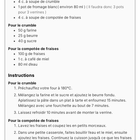
4
c. à soupe
de crumble
1
pot de fromage blanc( environ 80 ml )
( Il faudra donc 3 pots
pour 3 verrines )
4
c. à soupe
de compotée de fraises
Pour le crumble
50
g
farine
25
g
beurre
40
g
sucre
Pour la compotée de fraises
100
g
de fraises
1
c. à café
de miel
80
ml
d’eau
Instructions
Pour le crumble
Préchauffez votre four à 180°C.
Mélangez la farine et le sucre et ajoutez le beurre fondu.
Aplatissez la pâte dans un plat à tarte et enfournez 15 minutes.
Mélangez avec une fourchette au bout de 7 minutes.
Laissez refroidir 10 minutes avant de monter la verrine.
Pour la compotée de fraises
Lavez les fraises et coupez les en petits morceaux.
Dans une petite casserole, faites bouillir l’eau et le miel, ensuite
ajoutez les fraises. Continuez la cuisson jusqu’à ce que les fraises