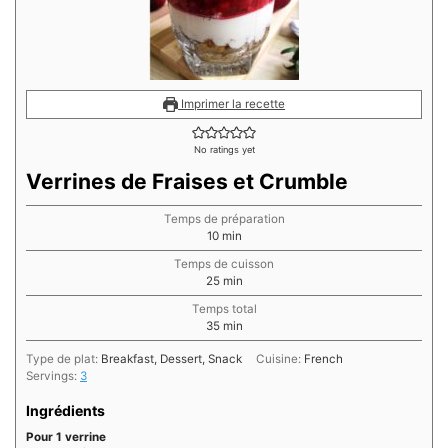
Imprimer la recette
No ratings yet
Verrines de Fraises et Crumble
Temps de préparation
minutes
10
min
Temps de cuisson
minutes
25
min
Temps total
minutes
35
min
Type de plat:
Breakfast, Dessert, Snack
Cuisine:
French
Servings:
3
Ingrédients
Pour 1 verrine