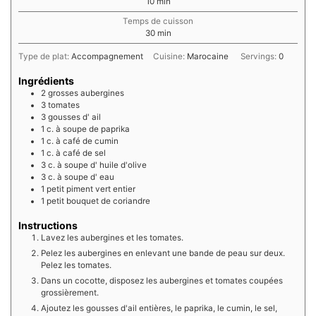
minutes
10
min
Temps de cuisson
minutes
30
min
Type de plat:
Accompagnement
Cuisine:
Marocaine
Servings:
0
Ingrédients
2
grosses aubergines
3
tomates
3
gousses d'
ail
1
c. à soupe de
paprika
1
c. à café de
cumin
1
c. à café de
sel
3
c. à soupe d'
huile d'olive
3
c. à soupe d'
eau
1
petit
piment vert entier
1
petit bouquet de
coriandre
Instructions
Lavez les aubergines et les tomates.
Pelez les aubergines en enlevant une bande de peau sur deux.
Pelez les tomates.
Dans un cocotte, disposez les aubergines et tomates coupées
grossièrement.
Ajoutez les gousses d'ail entières, le paprika, le cumin, le sel,