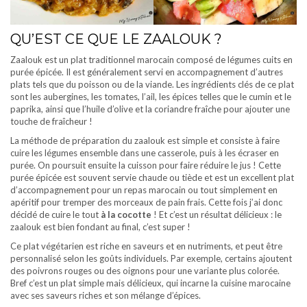
QU’EST CE QUE LE ZAALOUK ?
Zaalouk est un plat traditionnel marocain composé de légumes cuits en
purée épicée. Il est généralement servi en accompagnement d’autres
plats tels que du poisson ou de la viande. Les ingrédients clés de ce plat
sont les aubergines, les tomates, l’ail, les épices telles que le cumin et le
paprika, ainsi que l’huile d’olive et la coriandre fraîche pour ajouter une
touche de fraîcheur !
La méthode de préparation du zaalouk est simple et consiste à faire
cuire les légumes ensemble dans une casserole, puis à les écraser en
purée. On poursuit ensuite la cuisson pour faire réduire le jus ! Cette
purée épicée est souvent servie chaude ou tiède et est un excellent plat
d’accompagnement pour un repas marocain ou tout simplement en
apéritif pour tremper des morceaux de pain frais. Cette fois j’ai donc
décidé de cuire le tout
à la cocotte
! Et c’est un résultat délicieux : le
zaalouk est bien fondant au final, c’est super !
Ce plat végétarien est riche en saveurs et en nutriments, et peut être
personnalisé selon les goûts individuels. Par exemple, certains ajoutent
des poivrons rouges ou des oignons pour une variante plus colorée.
Bref c’est un plat simple mais délicieux, qui incarne la cuisine marocaine
avec ses saveurs riches et son mélange d’épices.