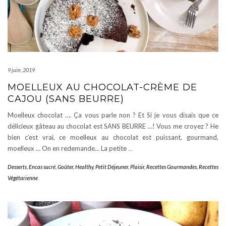
9 juin, 2019
MOELLEUX AU CHOCOLAT-CRÈME DE
CAJOU (SANS BEURRE)
Moelleux chocolat …. Ça vous parle non ? Et Si je vous disais que ce
délicieux gâteau au chocolat est SANS BEURRE …! Vous me croyez ? He
bien c’est vrai, ce moelleux au chocolat est puissant, gourmand,
moelleux … On en redemande… La petite
…
Desserts
,
Encas sucré
,
Goûter
,
Healthy
,
Petit Déjeuner
,
Plaisir
,
Recettes Gourmandes
,
Recettes
Végétarienne