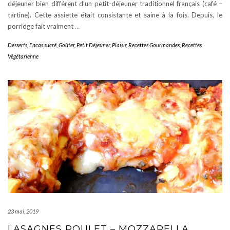
déjeuner bien différent d’un petit-déjeuner traditionnel français (café –
tartine). Cette assiette était consistante et saine à la fois. Depuis, le
porridge fait vraiment
…
Desserts
,
Encas sucré
,
Goûter
,
Petit Déjeuner
,
Plaisir
,
Recettes Gourmandes
,
Recettes
Végétarienne
23 mai, 2019
LASAGNES POULET – MOZZARELLA