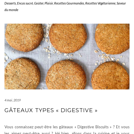
Desserts
,
Encas sucré
,
Goûter
,
Plaisir
,
Recettes Gourmandes
,
Recettes Végétarienne
,
Saveur
du monde
4 mai, 2019
GÂTEAUX TYPES « DIGESTIVE »
Vous connaissez peut-être les gâteaux « Digestive Biscuits » ? Et vous
les aimez peut-être aussi ? Hé bien, allons dans la cuisine et je vous